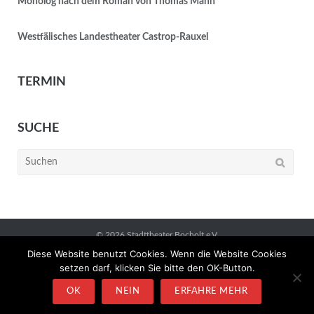
Monolog nach dem Roman von Thomas Mann ´
Westfälisches Landestheater Castrop-Rauxel
TERMIN
SUCHE
Suchen
nach:
© 2026
Stadttheater Bocholt e.V.
Diese Website benutzt Cookies. Wenn die Website Cookies
Datenschutzerklärung
Impressum
setzen darf, klicken Sie bitte den OK-Button.
OK
NEIN
ERFAHRE MEHR