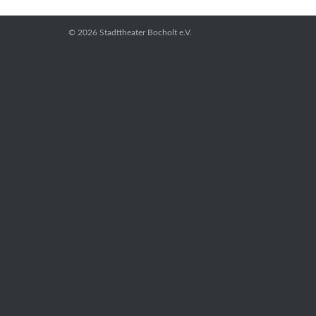
© 2026
Stadttheater Bocholt e.V.