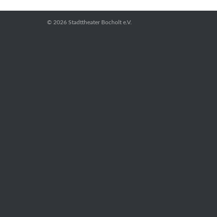
© 2026
Stadttheater Bocholt e.V.