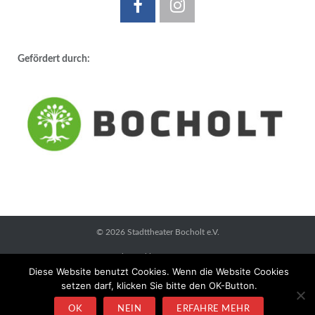
Gefördert durch:
© 2026
Stadttheater Bocholt e.V.
Datenschutzerklärung
Impressum
Diese Website benutzt Cookies. Wenn die Website Cookies
setzen darf, klicken Sie bitte den OK-Button.
OK
NEIN
ERFAHRE MEHR