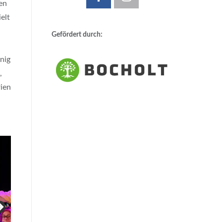
en
elt
Gefördert durch:
enig
,
rien