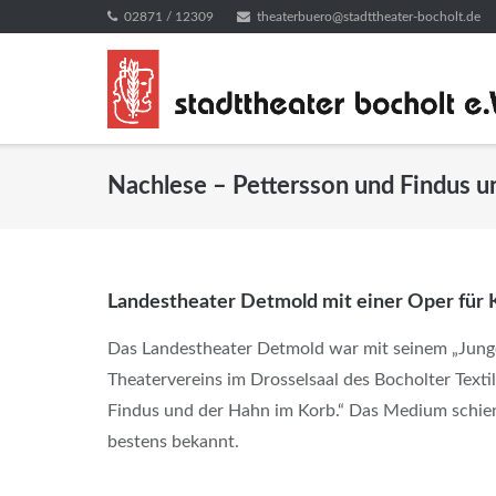
Direkt
02871 / 12309
theaterbuero@stadttheater-bocholt.de
zum
Inhalt
Nachlese – Pettersson und Findus u
Landestheater Detmold mit einer Oper für K
Das Landestheater Detmold war mit seinem „Junge
Theatervereins im Drosselsaal des Bocholter Text
Findus und der Hahn im Korb.“ Das Medium schien 
bestens bekannt.