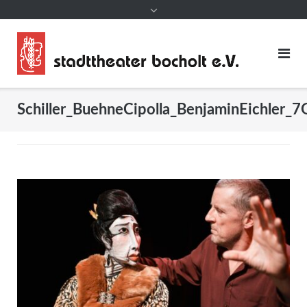
Schiller_BuehneCipolla_BenjaminEichler_7